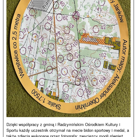
Dzięki współpracy z gminą i Radzymińskim Ośrodkiem Kultury i
Sportu każdy uczestnik otrzymał na mecie bidon sportowy i medal, a
także zdjęcia wykonane przez fotografa; zwycięzcy mogli również