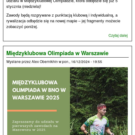
udziału w Międzyklubowej Olimpiadzie, która odbędzie się już 5
stycznia (niedziela)!
Zawody będą rozgrywane z punktacją klubową i indywidualną, a
rywalizacja odbędzie się na nowej mapie – jej fragmenty możecie
zobaczyć poniżej.
Czytaj dalej
wpi
Mię
Olim
zap
Międzyklubowa Olimpiada w Warszawie
Wysłane przez
Alex Obernikhin
w
pon., 16/12/2024 - 19:55