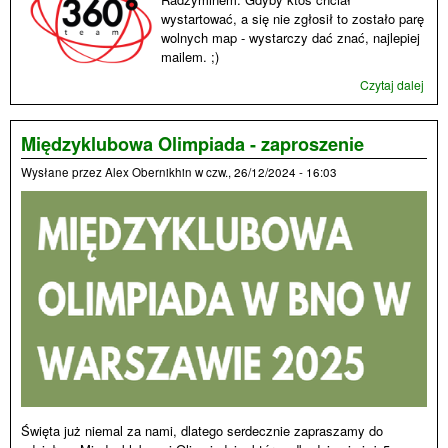
wystartować, a się nie zgłosił to zostało parę
wolnych map - wystarczy dać znać, najlepiej
mailem. ;)
Czytaj dalej
wpi
Oli
Klub
tren
Międzyklubowa Olimpiada - zaproszenie
nas
Wysłane przez
Alex Obernikhin
w
czw., 26/12/2024 - 16:03
dnia
Święta już niemal za nami, dlatego serdecznie zapraszamy do