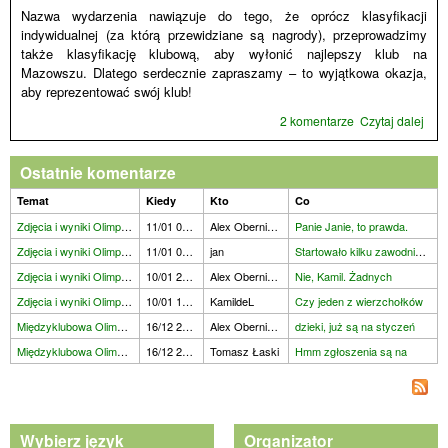
Nazwa wydarzenia nawiązuje do tego, że oprócz klasyfikacji
indywidualnej (za którą przewidziane są nagrody), przeprowadzimy
także klasyfikację klubową, aby wyłonić najlepszy klub na
Mazowszu. Dlatego serdecznie zapraszamy – to wyjątkowa okazja,
aby reprezentować swój klub!
2 komentarze
Czytaj dalej
wpi
Mię
Oli
Ostatnie komentarze
War
Temat
Kiedy
Kto
Co
Zdjęcia i wyniki Olimpiady
11/01 08:27
Alex Obernikhin
Panie Janie, to prawda.
Zdjęcia i wyniki Olimpiady
11/01 00:09
jan
Startowało kilku zawodników
Zdjęcia i wyniki Olimpiady
10/01 22:31
Alex Obernikhin
Nie, Kamil. Żadnych
Zdjęcia i wyniki Olimpiady
10/01 19:18
KamildeL
Czy jeden z wierzchołków
Międzyklubowa Olimpiada w
16/12 20:08
Alex Obernikhin
dzieki, już są na styczeń
Międzyklubowa Olimpiada w
16/12 20:01
Tomasz Łaski
Hmm zgłoszenia są na
Wybierz język
Organizator