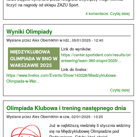
liczyć na nagrody od sklepu ZAZU Sport.
4 komentarze
Czytaj dalej
wpis
wyni
Oli
Mię
Wyniki Olimpiady
Wysłane przez
Alex Obernikhin
w
ndz., 05/01/2025 - 12:40
Link do wyników:
https://center.sportident.com/results/ori
enteering/team-360-stopni/2025/...
Link do livelox:
https://www.livelox.com/Events/Show/143328/Miedzyklubowa-
Olimpiada-w-War...
Czytaj dalej
wpi
Wyn
Oli
Olimpiada Klubowa i trening następnego dnia
Wysłane przez
Alex Obernikhin
w
czw., 02/01/2025 - 13:25
Już w najbliższą niedzielę 5 stycznia widzimy
się na Międzyklubowej Olimpiadzie pod
Radzyminem. Gdyby ktoś chciał